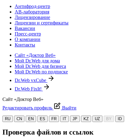
Антифрод-центр
АВ-лаборатория
Лицензирование
Лицензии и сертификаты
Вакансии
Пресс-центр
О компании
Контакты
Сайт «Доктор Веб»
Мой Dr.Web для дома
Мой Dr.Web для бизнеса
Мой Dr.Web по подписке
Dr.Web vxCube
Dr.Web FixIt!
Сайт «Доктор Веб»
Редактировать профиль
Выйти
RU
CN
EN
ES
FR
IT
JP
KZ
UZ
BY
ID
Проверка файлов и ссылок